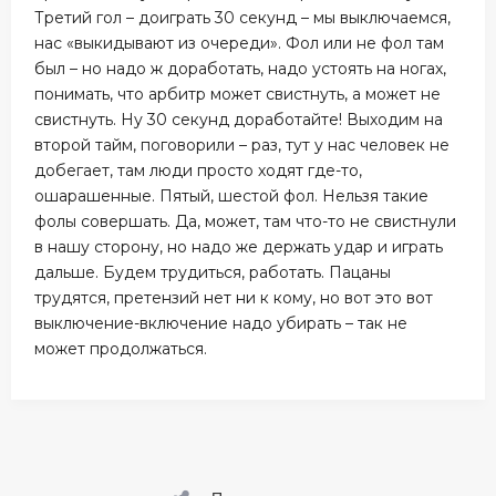
Третий гол – доиграть 30 секунд – мы выключаемся,
нас «выкидывают из очереди». Фол или не фол там
был – но надо ж доработать, надо устоять на ногах,
понимать, что арбитр может свистнуть, а может не
свистнуть. Ну 30 секунд доработайте! Выходим на
второй тайм, поговорили – раз, тут у нас человек не
добегает, там люди просто ходят где-то,
ошарашенные. Пятый, шестой фол. Нельзя такие
фолы совершать. Да, может, там что-то не свистнули
в нашу сторону, но надо же держать удар и играть
дальше. Будем трудиться, работать. Пацаны
трудятся, претензий нет ни к кому, но вот это вот
выключение-включение надо убирать – так не
может продолжаться.