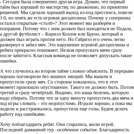
- Сегодня была совершенно другая игра. Думаю, что первый
тайм был хороший по мастерству, по движению, по принятию
решений. Мы сделали хороший выход из-под прессинга, повели
1:0, но опять же есть игровая дисциплина. Почему у соперника
остался открытым «столб»? Этот момент мы разберём и
поправим. Потому что с ним должен был находиться не Педала,
а другой футболист – Кирилл Козлов или Бруно, который и
должен был играть против него. Но Габриэл его очень легко
развернул и забил мяч. Это нарушение игровой дисциплины и
ребята прекрасно понимают. Нельзя пропускать мячи сразу
после забитого. Классная команда не позволяет допускать такие
ошибки.
А что случилось во втором тайме сложно объяснить. В перерыве
хорошо поговорили без лишних эмоций. Мы вышли и
пропустили сразу мяч. Со стороны показалось, что в этот
момент произошло опустошение. Такого не должно быть. Потом
третий и сразу четвёртый. Видимо, это наша болезнь, которую
надо убирать. Потому что за одну минуту пропустить два мяча и
ход игры сломать – это недопустимо. Играли хорошо, а пока мы
ходили и расстраивались, пропустили еще голы. Будем делать
работу над ошибками.
Хочу поблагодарить ребят. Они старались, жили игрой.
Последний домашний тур –особенное событие. Благодарность