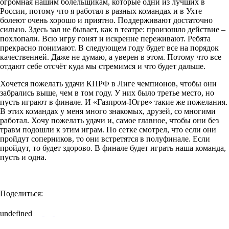
огромная нашим болельщикам, которые одни из лучших в
России, потому что я работал в разных командах и в Ухте
болеют очень хорошо и приятно. Поддерживают достаточно
сильно. Здесь зал не бывает, как в театре: произошло действие –
похлопали. Всю игру гонят и искренне переживают. Ребята
прекрасно понимают. В следующем году будет все на порядок
качественней. Даже не думаю, а уверен в этом. Потому что все
отдают себе отсчёт куда мы стремимся и что будет дальше.
Хочется пожелать удачи КПРФ в Лиге чемпионов, чтобы они
забрались выше, чем в том году. У них было третье место, но
пусть играют в финале. И «Газпром-Югре» такие же пожелания.
В этих командах у меня много знакомых, друзей, со многими
работал. Хочу пожелать удачи и, самое главное, чтобы они без
травм подошли к этим играм. По сетке смотрел, что если они
пройдут соперников, то они встретятся в полуфинале. Если
пройдут, то будет здорово. В финале будет играть наша команда,
пусть и одна.
Поделиться:
undefined