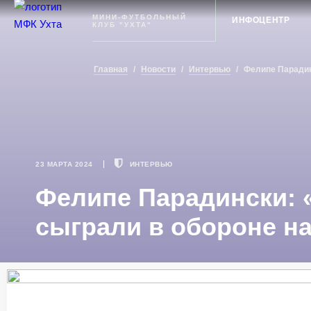
Ухта
МИНИ-ФУТБОЛЬНЫЙ
ИНФОЦЕНТР
КЛУБ "УХТА"
Главная
/
Новости
/
Интервью
/
Фелипе Парадин
23 МАРТА 2024
ИНТЕРВЬЮ
Фелипе Парадински: 
сыграли в обороне н