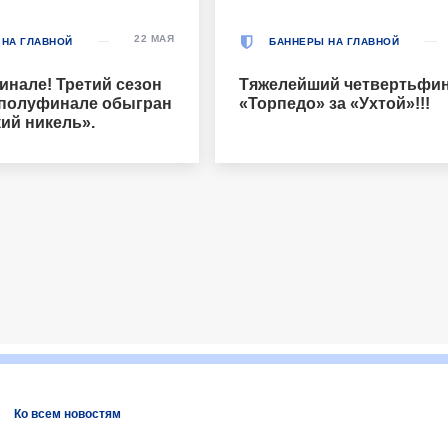
22 МАЯ
 НА ГЛАВНОЙ
БАННЕРЫ НА ГЛАВНОЙ
инале! Третий сезон
Тяжелейший четвертьфин
 полуфинале обыгран
«Торпедо» за «Ухтой»!!!
ий никель».
Ко всем новостям