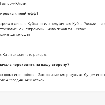
 «Газпром-Югры».
нировка к плей-офф?
стреча в финале Кубка лиги, в полуфинале Кубка России - тя
стречались с «Газпромом». Снова пенальти. Сейчас
а команды сегодня.
 Как и сказал - это рекорд.
 начала переходить на вашу сторону?
зпром» играл жёстко. Завтра изменим результат: будем игра
волен сегодняшней атакой.