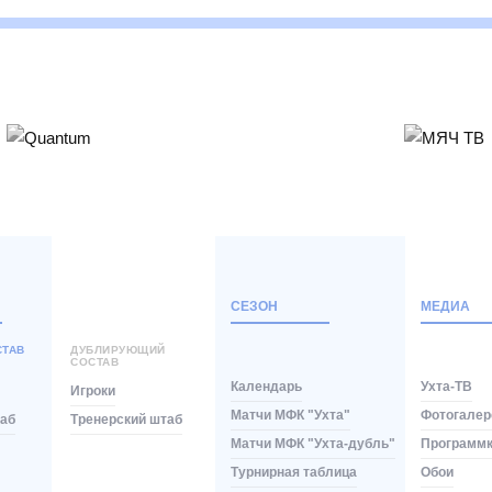
СЕЗОН
МЕДИА
СТАВ
ДУБЛИРУЮЩИЙ
СОСТАВ
Календарь
Ухта-ТВ
Игроки
Матчи МФК "Ухта"
Фотогалер
таб
Тренерский штаб
Матчи МФК "Ухта-дубль"
Программ
Турнирная таблица
Обои