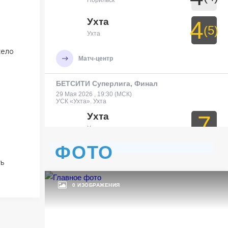
Норильск
Ухта
4
(5)
Ухта
жело
Матч-центр
БЕТСИТИ Суперлига, Финал
29 Мая 2026 , 19:30 (МСК)
УСК «Ухта». Ухта
Ухта
7
Ухта
ФОТО
Тюмень
3
ть
Тюмень
0 ИЗОБРАЖЕНИЯ
Матч-центр
БЕТСИТИ Суперлига, Финал
30 Мая 2026