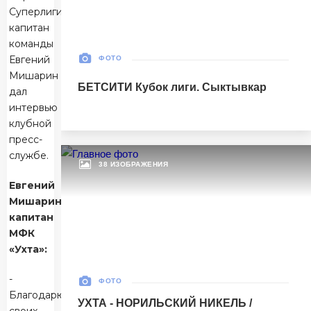
Суперлиги
Матч-центр
капитан
команды
Евгений
ФОТО
БЕТСИТИ Суперлига, Финал
Мишарин
БЕТСИТИ Кубок лиги. Сыктывкар
30 Мая 2026
дал
УСК «Ухта». Ухта
интервью
Ухта
клубной
5
пресс-
Ухта
службе.
38 ИЗОБРАЖЕНИЯ
Тюмень
1
Евгений
Тюмень
Мишарин,
капитан
Матч-центр
МФК
«Ухта»:
БЕТСИТИ Суперлига, Финал
-
ФОТО
03 Июня 2026 , 17:00 (МСК)
Благодарю
УХТА - НОРИЛЬСКИЙ НИКЕЛЬ /
«Центральный». Тюмень