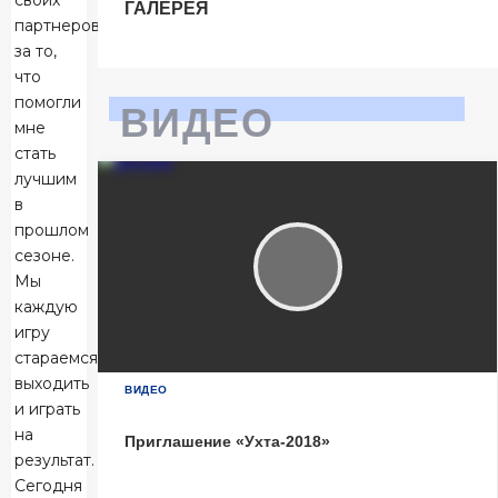
своих
ГАЛЕРЕЯ
Тюмень
партнеров
2
за то,
Тюмень
что
помогли
Ухта
6
ВИДЕО
мне
Ухта
стать
лучшим
Матч-центр
в
прошлом
сезоне.
БЕТСИТИ Суперлига, Финал
Мы
04 Июня 2026 , 16:30 (МСК)
каждую
«Центральный». Тюмень
игру
Тюмень
2
стараемся
Тюмень
выходить
ВИДЕО
и играть
Ухта
6
на
Приглашение «Ухта-2018»
Ухта
результат.
Сегодня