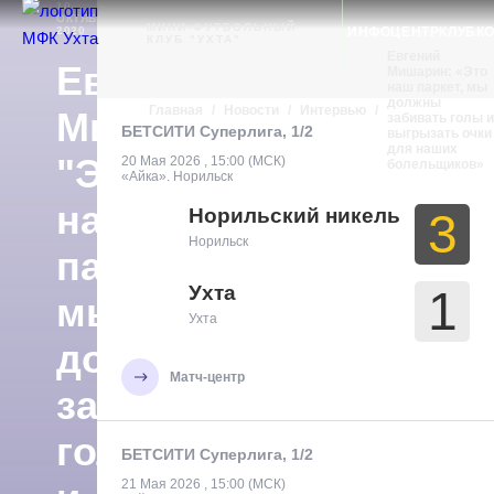
10
Ухта
ОКТЯБРЯ
ИНТЕРВЬЮ
МИНИ-ФУТБОЛЬНЫЙ
ИНФОЦЕНТР
КЛУБ
К
2020
КЛУБ "УХТА"
Евгений
Евгений
Мишарин: «Это
наш паркет, мы
должны
Главная
/
Новости
/
Интервью
/
Мишарин:
забивать голы и
БЕТСИТИ Суперлига, 1/2
выгрызать очки
для наших
"Это
20 Мая 2026 , 15:00 (МСК)
болельщиков»
«Айка». Норильск
наш
Норильский никель
3
Норильск
паркет,
Ухта
1
мы
Ухта
должны
Матч-центр
забивать
голы
БЕТСИТИ Суперлига, 1/2
21 Мая 2026 , 15:00 (МСК)