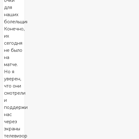
очки
для
наших
болельщиков.
Конечно,
их
сегодня
не было
на
матче.
Но я
уверен,
что они
смотрели
и
поддерживали
нас
через
экраны
телевизоров.