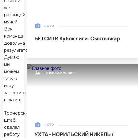
с такой
Тюмень
же
разницей
Матч-центр
мячей.
ФОТО
Вся
команда
БЕТСИТИ Кубок лиги. Сыктывкар
БЕТСИТИ Суперлига, Финал
довольна
30 Мая 2026
результатом.
УСК «Ухта». Ухта
Думаю,
Ухта
5
мы
Ухта
можем
38 ИЗОБРАЖЕНИЯ
такую
Тюмень
1
игру
Тюмень
занести себе
в актив.
Матч-центр
Тренерский
штаб
ФОТО
сделал
БЕТСИТИ Суперлига, Финал
УХТА - НОРИЛЬСКИЙ НИКЕЛЬ /
работу