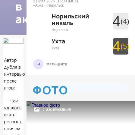
в
21 Мая 2026 , 15:00 (МСК)
«Айка». Норильск
актив»
Норильский
4
(4)
никель
Норильск
Ухта
4
(5)
Ухта
Автор
Матч-центр
дубля в
интервью
после
ФОТО
БЕТСИТИ Суперлига, Финал
игры:
29 Мая 2026 , 19:30 (МСК)
УСК «Ухта». Ухта
— Нам
Ухта
удалось
7
0 ИЗОБРАЖЕНИЯ
взять
Ухта
реванш,
Тюмень
причем
3