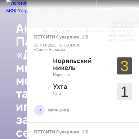
21
Ухта
ОКТЯБРЯ
МИНИ-ФУТБОЛЬНЫЙ
ИНТЕРВЬЮ
ИНФОЦЕНТР
КЛУБ
К
КЛУБ "УХТА"
2023
Андрей Павлов:
Андрей
«Думаю, мы
Главная
/
Новости
/
Интервью
/
можем такую
игру занести
Павлов:
БЕТСИТИ Суперлига, 1/2
себе в актив»
20 Мая 2026 , 15:00 (МСК)
«Думаю,
«Айка». Норильск
Норильский
3
мы
никель
Норильск
можем
Ухта
1
такую
Ухта
игру
Матч-центр
занести
себе
БЕТСИТИ Суперлига, 1/2