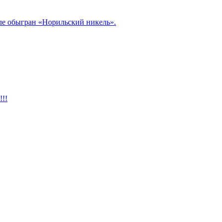
але обыгран «Норильский никель».
!!