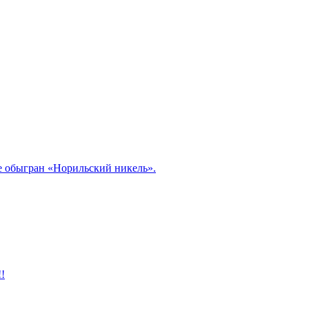
ле обыгран «Норильский никель».
!