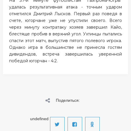
На 37-й минуте футболистам "Газпрома-Югры"
удалась результативная атака - точным ударом
отметился Дмитрий Лысков. Первый раз поведя в
счете, югорчане уже не упустили своего. Всего
через минуту контратаку хозяев завершил Кайо,
блестяще пробив в верхний угол. Ухтинцы пытались
спасти этот матч, выпустив пятого полевого игрока.
Однако игра в большинстве не принесла гостям
дивидендов, встреча завершилась уверенной
победой югорчан - 4:2.
Поделиться:
undefined