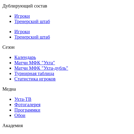
Дублирующий состав
Игроки
Тренерский штаб
Игроки
Тренерский штаб
Сезон
Календарь
Матчи МФК "Ухта"
Матчи МФК "Ухта-дубль"
Турнирная таблица
Статистика игроков
Медиа
Ухта-ТВ
Фотогалерея
Программки
Обои
Академия