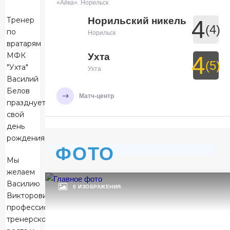
«Айка». Норильск
Тренер
Норильский никель
4
(4)
по
Норильск
вратарям
МФК
Ухта
4
(5)
"Ухта"
Ухта
Василий
Белов
Матч-центр
празднует
свой
день
БЕТСИТИ Суперлига, Финал
рождения.
29 Мая 2026 , 19:30 (МСК)
ФОТО
УСК «Ухта». Ухта
Мы
Ухта
7
желаем
Василию
Ухта
0 ИЗОБРАЖЕНИЯ
Викторовичу
Тюмень
3
профессионального
тренерского
Тюмень