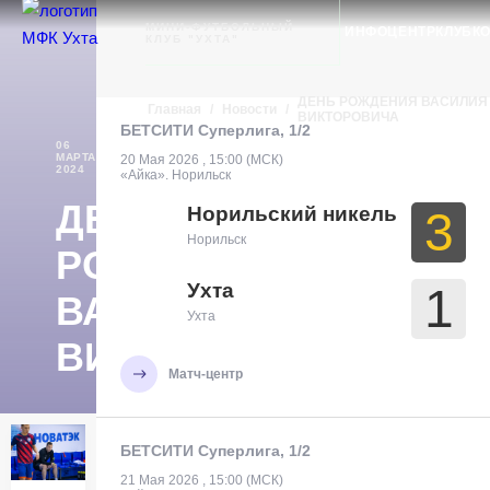
Ухта
МИНИ-ФУТБОЛЬНЫЙ
ИНФОЦЕНТР
КЛУБ
К
КЛУБ "УХТА"
ДЕНЬ РОЖДЕНИЯ ВАСИЛИЯ
Главная
/
Новости
/
ВИКТОРОВИЧА
БЕТСИТИ Суперлига, 1/2
06
МАРТА
НОВОСТИ
20 Мая 2026 , 15:00 (МСК)
2024
«Айка». Норильск
ДЕНЬ
Норильский никель
3
Норильск
РОЖДЕНИЯ
Ухта
1
ВАСИЛИЯ
Ухта
ВИКТОРОВИЧА
Матч-центр
БЕТСИТИ Суперлига, 1/2
21 Мая 2026 , 15:00 (МСК)