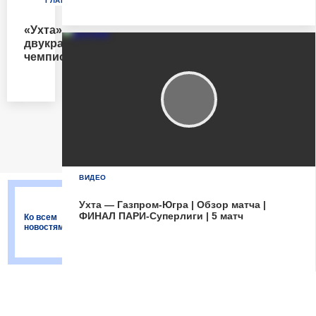
ГЛАВНОЙ
ГЛАВНОЙ
ГЛАВНОЙ
Матч-центр
«Ухта»
«Ухта» в
Тяжелейший
двукратный
финале!
четвертьфинал
чемпион!!!
Третий
с
сезон
«Торпедо»
подряд!
за
В
«Ухтой»!!!
полуфинале
обыгран
«Норильский
никель».
ВИДЕО
Ухта — Газпром-Югра | Обзор матча |
ФИНАЛ ПАРИ-Суперлиги | 5 матч
Ко всем
новостям