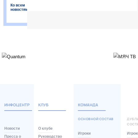
Матч-центр
Ко всем
новостям
ИНФОЦЕНТР
КЛУБ
КОМАНДА
ОСНОВНОЙ СОСТАВ
ДУБЛ
СОСТ
Новости
О клубе
Игроки
Игрок
Пресса о
Руководство