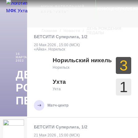
Ухта
МИНИ-ФУТБОЛЬНЫЙ
ИНФОЦЕНТР
КЛУБ
К
КЛУБ "УХТА"
ДЕНЬ РОЖДЕНИЯ
Главная
/
Новости
/
ПЕДАЛЫ
БЕТСИТИ Суперлига, 1/2
20 Мая 2026 , 15:00 (МСК)
«Айка». Норильск
16
НОВОСТИ
МАРТА
Норильский никель
3
2022
Норильск
ДЕНЬ
Ухта
1
РОЖДЕНИЯ
Ухта
ПЕДАЛЫ
Матч-центр
БЕТСИТИ Суперлига, 1/2
21 Мая 2026 , 15:00 (МСК)