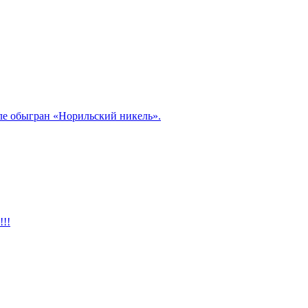
але обыгран «Норильский никель».
!!