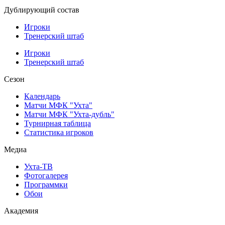
Дублирующий состав
Игроки
Тренерский штаб
Игроки
Тренерский штаб
Сезон
Календарь
Матчи МФК "Ухта"
Матчи МФК "Ухта-дубль"
Турнирная таблица
Статистика игроков
Медиа
Ухта-ТВ
Фотогалерея
Программки
Обои
Академия