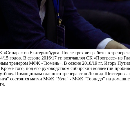
К «Синара» из Екатеринбурга. После трех лет работы в тренерск
15 годов. В сезоне 2016/17 гг. возглавлял СК «Прогресс» из Гл
главным тренером МФК «Тюмень». В сезоне 2018/19 гг. Игорь Пу
 Кроме того, под его руководством сибирский коллектив проб
утболу. Помощником главного тренера стал Леонид Шистеров -
лига" состоятся матчи МФК "Ухта" - МФК "Торпедо" на домашней 
тч.