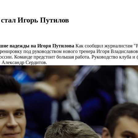
стал Игорь Путилов
ьшие надежды на Игоря Путилова
Как сообщил журналистам "P
ю тренировку под руководством нового тренера Игоря Владисла
оссии. Команде предстоит большая работа. Руководство клуба 
л Александр Сердитов.