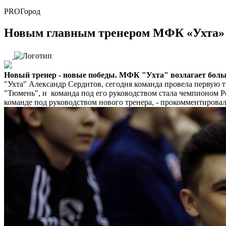
PROГород
Новым главным тренером МФК «Ухта» 
Новый тренер - новые победы. МФК "Ухта" возлагает бол
"Ухта" Александр Сердитов, сегодня команда провела перву
"Тюмень", и команда под его руководством стала чемпионом Р
команде под руководством нового тренера, - прокомментирова