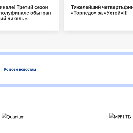
инале! Третий сезон
Тяжелейший четвертьфин
 полуфинале обыгран
«Торпедо» за «Ухтой»!!!
ий никель».
Ко всем новостям