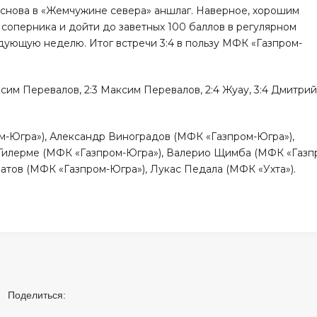
и снова в «Жемчужине севера» аншлаг. Наверное, хорошим
 соперника и дойти до заветных 100 баллов в регулярном
дующую неделю. Итог встречи 3:4 в пользу МФК «Газпром-
аксим Перевалов, 2:3 Максим Перевалов, 2:4 Жуау, 3:4 Дмитри
-Югра»), Александр Виноградов (МФК «Газпром-Югра»),
Гилерме (МФК «Газпром-Югра»), Валерио Щимба (МФК «Газп
ратов (МФК «Газпром-Югра»), Лукас Педала (МФК «Ухта»).
Поделиться: