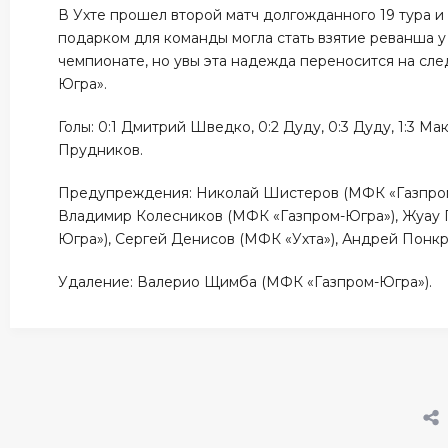
В Ухте прошел второй матч долгожданного 19 тура 
подарком для команды могла стать взятие реванша у
чемпионате, но увы эта надежда переносится на сле
Югра».
Голы: 0:1 Дмитрий Шведко, 0:2 Дуду, 0:3 Дуду, 1:3 М
Прудников.
Предупреждения: Николай Шистеров (МФК «Газпром
Владимир Колесников (МФК «Газпром-Югра»), Жуау 
Югра»), Сергей Денисов (МФК «Ухта»), Андрей Понк
Удаление: Валерио Щимба (МФК «Газпром-Югра»).