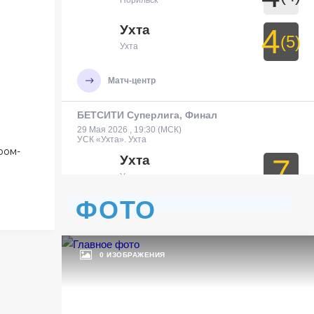
Норильск
Ухта
4
(5)
Ухта
Матч-центр
й
БЕТСИТИ Суперлига, Финал
29 Мая 2026 , 19:30 (МСК)
УСК «Ухта». Ухта
ром-
Ухта
7
Ухта
ФОТО
Тюмень
3
Тюмень
0 ИЗОБРАЖЕНИЯ
Матч-центр
БЕТСИТИ Суперлига, Финал
30 Мая 2026