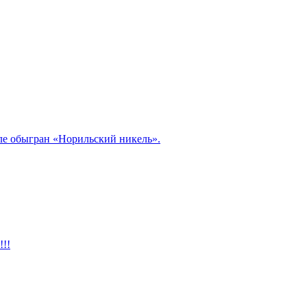
але обыгран «Норильский никель».
!!