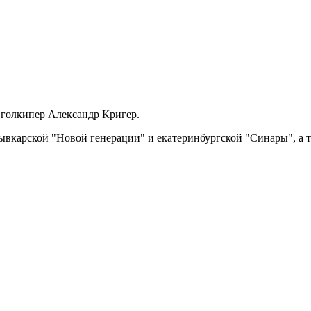
 голкипер Александр Кригер.
карской "Новой генерации" и екатеринбургской "Синары", а та