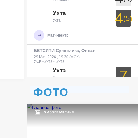
Норильск
Ухта
4
(5)
Ухта
Матч-центр
БЕТСИТИ Суперлига, Финал
29 Мая 2026 , 19:30 (МСК)
УСК «Ухта». Ухта
Ухта
7
Ухта
ФОТО
Тюмень
3
Тюмень
0 ИЗОБРАЖЕНИЯ
Матч-центр
БЕТСИТИ Суперлига, Финал
30 Мая 2026