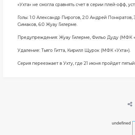
«Ухта» не смогла сравнять счет в серии плей-офф, уст
Голы: 1:0 Александр Пирогов, 2:0 Андрей Понкратов,
Симаков, 6:0 Жуау Гилерме.
Предупреждения: Жуау Гилерме, Фильо Дуду (МФК «
Удаление: Тьяго Гитта, Кирилл Щурок (МФК «Ухта»).
Серия переезжает в Ухту, где 21 июня пройдет пятый
undefined