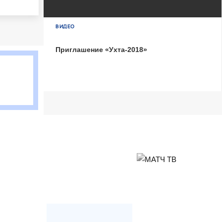
БЕТСИТИ Суперлига, Финал
04 Июня 2026 , 16:30 (МСК)
ВИДЕО
«Центральный». Тюмень
Тюмень
2
Приглашение «Ухта-2018»
Тюмень
Ухта
6
Ухта
Матч-центр