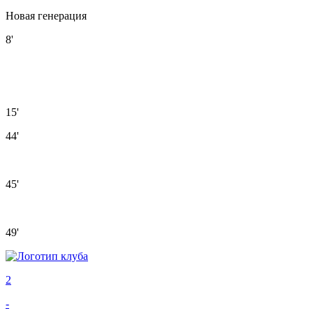
Новая генерация
8'
15'
44'
45'
49'
2
-