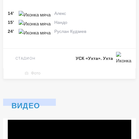
14’
Алекс
15’
Нандо
24’
Руслан Кудзиев
СТАДИОН
УСК «Ухта». Ухта
Фото
ВИДЕО