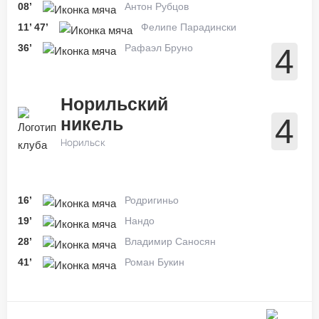
08’
Антон Рубцов
11’
47’
Фелипе Парадински
36’
Рафаэл Бруно
4
Норильский
4
никель
Норильск
16’
Родригиньо
19’
Нандо
28’
Владимир Саносян
41’
Роман Букин