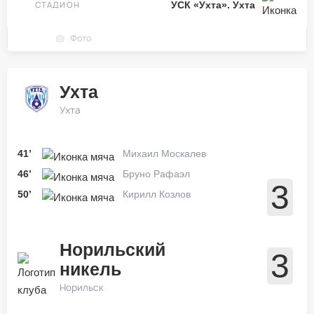
СТАДИОН
УСК «Ухта». Ухта
Фото
Ухта
Ухта
41’
Михаил Москалев
46’
Бруно Рафаэл
3
50’
Кирилл Козлов
Норильский
3
никель
Норильск