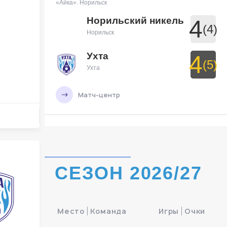
«Айка». Норильск
Норильский никель
4
(4)
Норильск
Ухта
4
(5)
Ухта
Матч-центр
БЕТСИТИ Суперлига, Финал
29 Мая 2026 , 19:30 (МСК)
УСК «Ухта». Ухта
СЕЗОН 2026/27
Ухта
7
Ухта
Тюмень
3
Место
Команда
Игры
Очки
Тюмень