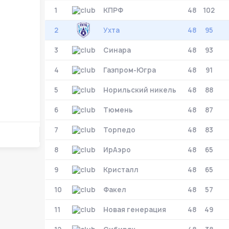
1
КПРФ
48
102
Матч-центр
2
Ухта
48
95
3
Синара
48
93
БЕТСИТИ Суперлига, Финал
30 Мая 2026
4
Газпром-Югра
48
91
УСК «Ухта». Ухта
5
Норильский никель
48
88
Ухта
5
Ухта
6
Тюмень
48
87
Тюмень
1
7
Торпедо
48
83
Тюмень
8
ИрАэро
48
65
Матч-центр
9
Кристалл
48
65
10
Факел
48
57
БЕТСИТИ Суперлига, Финал
11
Новая генерация
48
49
03 Июня 2026 , 17:00 (МСК)
«Центральный». Тюмень