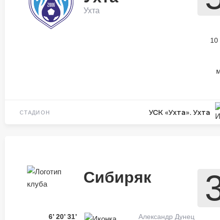
Ухта
10
м
УСК «Ухта». Ухта
СТАДИОН
Сибиряк
6’
20’
31’
Александр Дунец