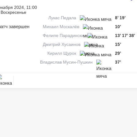
екабря 2024, 11:00
Воскресенье
Лукас Педала
8’
19’
атч завершен
Михаил Москалёв
10’
Фелипе Парадински
13’
17’
38’
Дмитрий Хусаинов
15’
Кирилл Щурок
29’
Владислав Мусин-Пушкин
37’