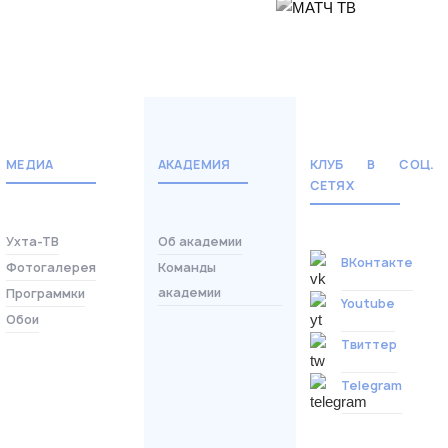
Матч-центр
МЕДИА
АКАДЕМИЯ
КЛУБ В СОЦ.
СЕТЯХ
Ухта-ТВ
Об академии
ВКонтакте
Фотогалерея
Команды
академии
Программки
Youtube
Обои
Твиттер
Telegram