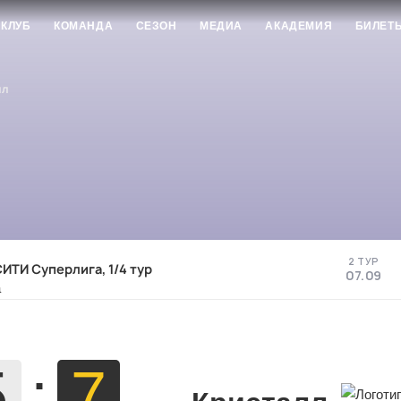
КЛУБ
КОМАНДА
СЕЗОН
МЕДИА
АКАДЕМИЯ
БИЛЕТ
лл
2 ТУР
ИТИ Суперлига, 1/4 тур
07.09
5
:
7