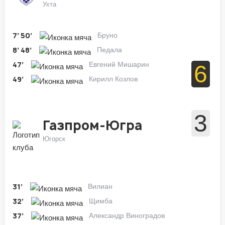
Ухта
7’
50’
Бруно
8’
48’
Педала
47’
Евгений Мишарин
6
49’
Кирилл Козлов
3
Газпром-Югра
Югорск
31’
Вилиан
32’
Щимба
37’
Александр Виноградов