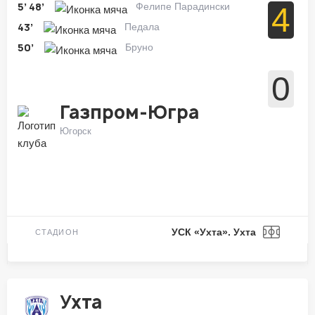
5’
48’
Фелипе Парадински
4
43’
Педала
50’
Бруно
0
Газпром-Югра
Югорск
УСК «Ухта». Ухта
СТАДИОН
Ухта