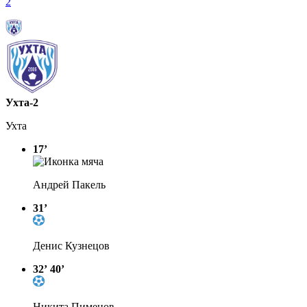
2
Ухта-2
Ухта
17’
Андрей Пакель
31’
Денис Кузнецов
32’
40’
Никита Пименов