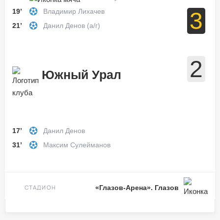
19’
Владимир Лихачев
3
21’
Данил Денов (а/г)
2
Южный Урал
17’
Данил Денов
31’
Максим Сулейманов
СТАДИОН
«Глазов-Арена». Глазов