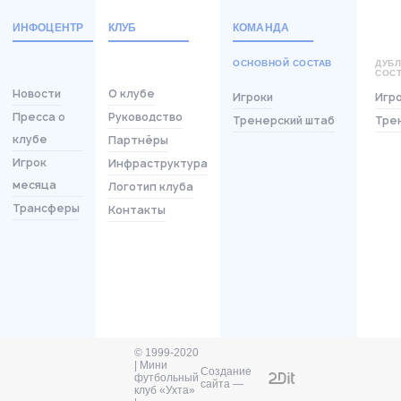
ИНФОЦЕНТР
КЛУБ
КОМАНДА
ОСНОВНОЙ СОСТАВ
ДУБ
СОС
Новости
О клубе
Игроки
Игр
Пресса о
Руководство
Тренерский штаб
Тре
клубе
Партнёры
Игрок
Инфраструктура
месяца
Логотип клуба
Трансферы
Контакты
© 1999-2020
| Мини
Создание
футбольный
сайта —
клуб «Ухта»