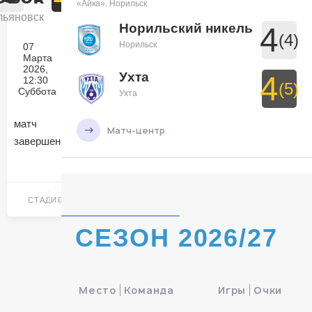
«Айка». Норильск
льяновск
Норильский никель
4
(4)
Норильск
07
Марта
2026,
Ухта
4
12:30
(5)
Суббота
Ухта
матч
Матч-центр
завершен
БЕТСИТИ Суперлига, Финал
УСК
«Ухта».
29 Мая 2026 , 19:30 (МСК)
СТАДИОН
УСК «Ухта». Ухта
Ухта
СЕЗОН 2026/27
Ухта
7
Ухта
Тюмень
3
Место
Команда
Игры
Очки
Тюмень