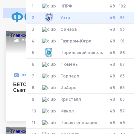
1
КПРФ
48
102
Матч-центр
ФОТО
2
Ухта
48
95
3
Синара
48
93
БЕТСИТИ Суперлига, Финал
30 Мая 2026
0 ИЗОБРАЖ.
4
Газпром-Югра
48
91
УСК «Ухта». Ухта
5
Норильский никель
48
88
Ухта
5
Ухта
6
Тюмень
48
87
Тюмень
1
ФОТО
7
25 СЕНТЯБРЯ
Торпедо
48
83
Тюмень
БЕТСИТИ Кубок лиги.
8
ИрАэро
48
65
Сыктывкар
Матч-центр
9
Кристалл
48
65
10
Факел
48
57
БЕТСИТИ Суперлига, Финал
11
Новая генерация
48
49
03 Июня 2026 , 17:00 (МСК)
«Центральный». Тюмень