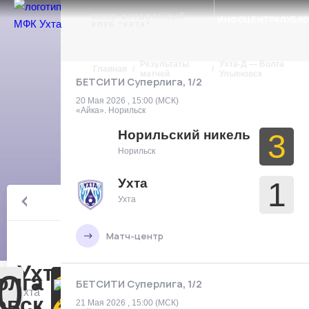
Ухта
МИНИ-ФУТБОЛЬНЫЙ
ИНФОЦЕНТР
КЛУБ
К
КЛУБ "УХТА"
Результаты
Ухта-Д — Волга
Главная
/
/
матчей
Ульяновск
БЕТСИТИ Суперлига, 1/2
20 Мая 2026 , 15:00 (МСК)
«Айка». Норильск
Норильский никель
3
Норильск
Ухта
1
Высшая
Ухта
лига, 19
тур
Матч-центр
Ухта-2
0
:
2
олга
БЕТСИТИ Суперлига, 1/2
Ухта
овск
21 Мая 2026 , 15:00 (МСК)