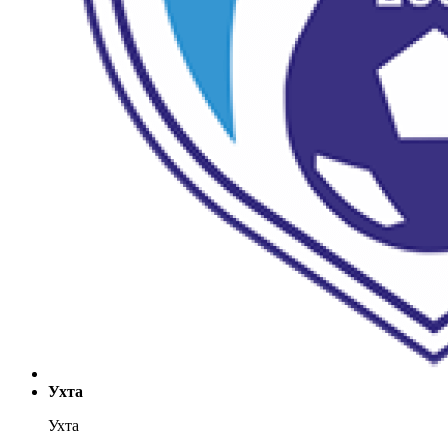
Ухта
Ухта