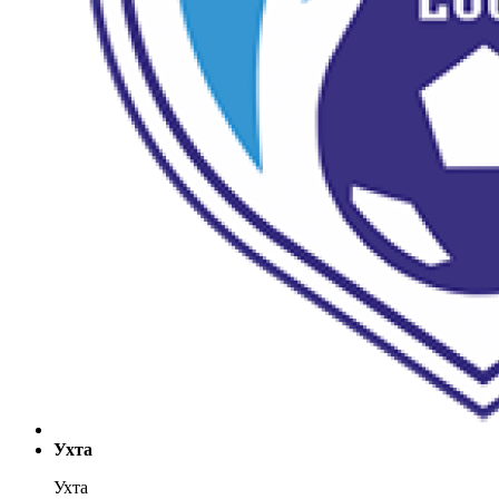
Ухта
Ухта