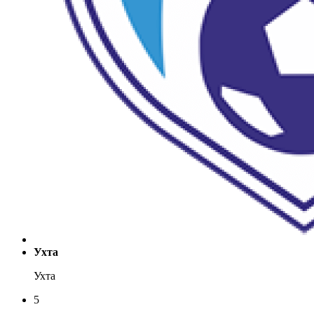
Ухта
Ухта
5