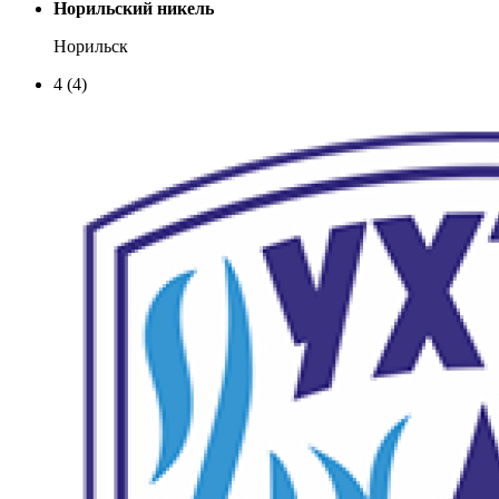
Норильский никель
Норильск
4
(4)