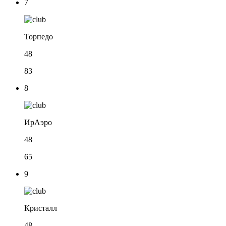
7
Торпедо
48
83
8
ИрАэро
48
65
9
Кристалл
48