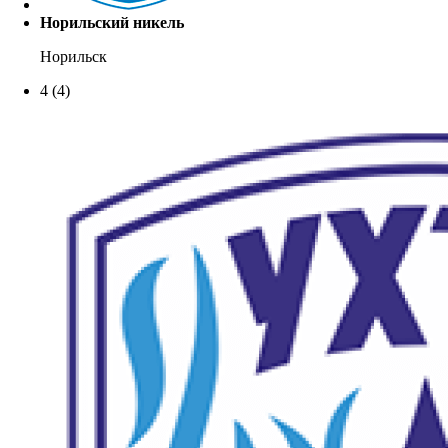
Норильский никель
Норильск
4
(4)