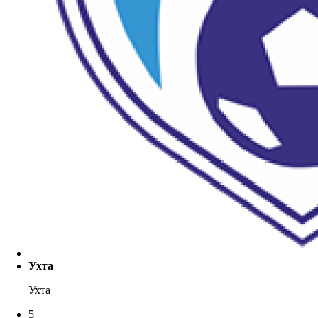
Ухта
Ухта
5