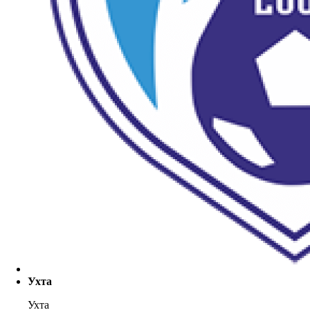
Ухта
Ухта