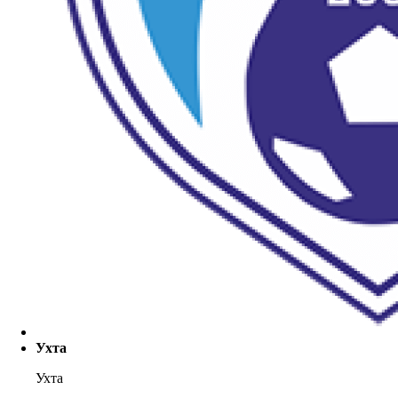
Ухта
Ухта