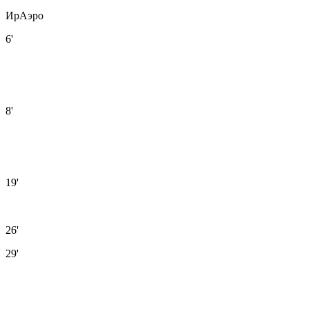
ИрАэро
6'
8'
19'
26'
29'