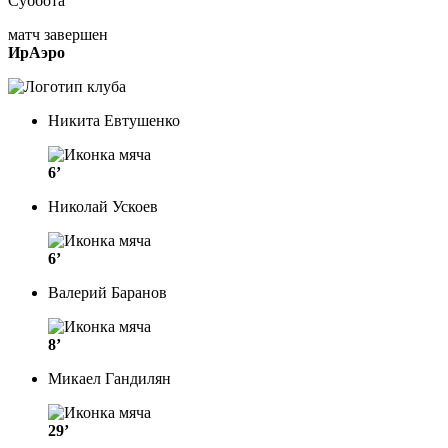
Суббота
матч завершен
ИрАэро
Никита Евтушенко
6’
Николай Ускоев
6’
Валерий Баранов
8’
Микаел Гандилян
29’