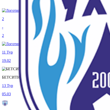
2
-
2
11 Тур
19.02
БЕТСИТИ Суперлига, 12 тур
13 Тур
05.03