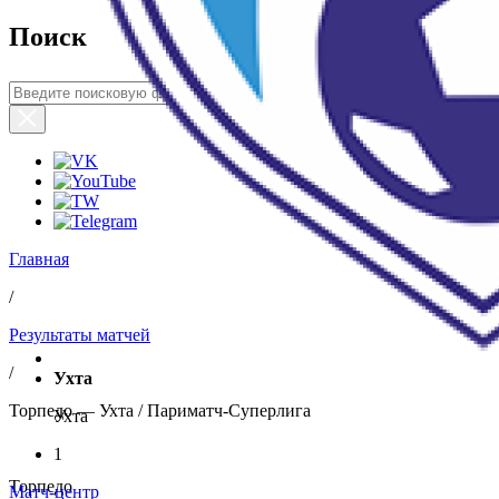
Поиск
Главная
/
Результаты матчей
/
Ухта
Торпедо — Ухта / Париматч-Суперлига
Ухта
1
Торпедо
Матч-центр