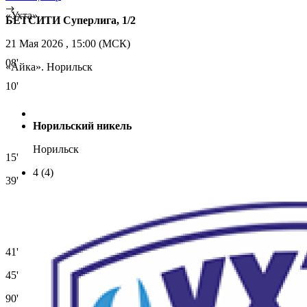
«Ухта»
БЕТСИТИ Суперлига, 1/2
21 Мая 2026 , 15:00 (МСК)
08'
«Айка». Норильск
10'
Норильский никель
Норильск
15'
4
(4)
39'
41'
45'
90'