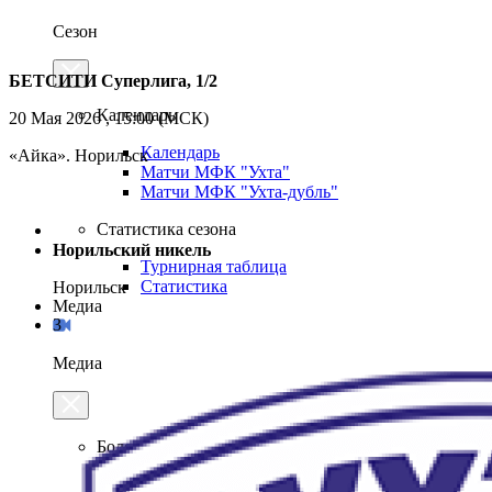
Сезон
БЕТСИТИ Суперлига, 1/2
Календарь
20 Мая 2026 , 15:00 (МСК)
Календарь
«Айка». Норильск
Матчи МФК "Ухта"
Матчи МФК "Ухта-дубль"
Статистика сезона
Норильский никель
Турнирная таблица
Статистика
Норильск
Медиа
3
Медиа
Болельщикам
Ухта.ТВ