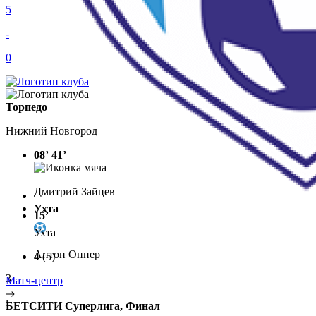
5
-
0
Торпедо
Нижний Новгород
08’
41’
Дмитрий Зайцев
Ухта
15’
Ухта
Антон Оппер
4
(5)
3
Матч-центр
:
БЕТСИТИ Суперлига, Финал