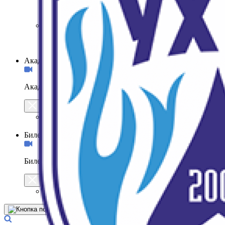
Фотогалерея
Медиа
Программки
Обои
Академия
Академия
Об академии
Команды академии
Билеты
Билеты
Купить билеты онлайн