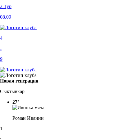
2 Тур
08.09
4
-
9
Новая генерация
Сыктывкар
27’
Роман Иванин
1