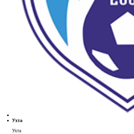
Ухта
Ухта