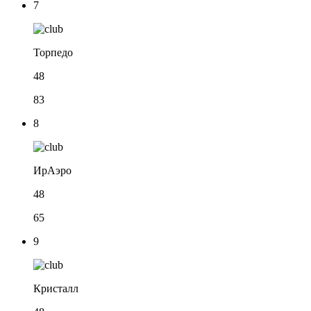
7
Торпедо
48
83
8
ИрАэро
48
65
9
Кристалл