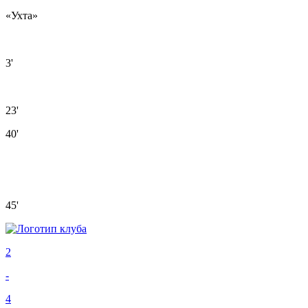
«Ухта»
3'
23'
40'
45'
2
-
4