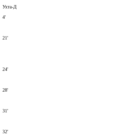
Ухта-Д
4'
21'
24'
28'
31'
32'