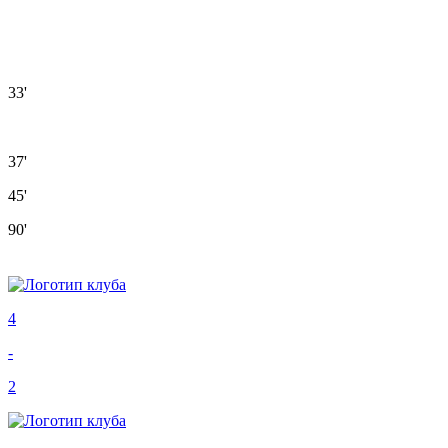
33'
37'
45'
90'
4
-
2