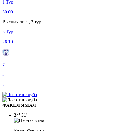
1 Тур
30.09
Высшая лига, 2 тур
3 Тур
26.10
7
-
2
ФАКЕЛ ЯМАЛ
24’
31’
Ринат Фаритов