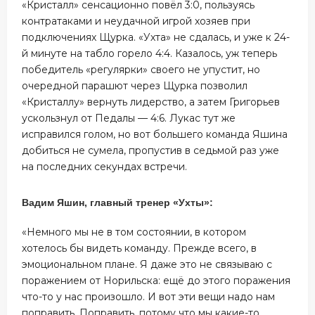
«Кристалл» сенсационно повёл 3:0, пользуясь
контратаками и неудачной игрой хозяев при
подключениях Щурка. «Ухта» не сдалась, и уже к 24-
й минуте на табло горело 4:4. Казалось, уж теперь
победитель «регулярки» своего не упустит, но
очередной парашют через Щурка позволил
«Кристаллу» вернуть лидерство, а затем Григорьев
ускользнул от Педалы — 4:6. Лукас тут же
исправился голом, но вот большего команда Яшина
добиться не сумела, пропустив в седьмой раз уже
на последних секундах встречи.
Вадим Яшин, главный тренер «Ухты»:
«Немного мы не в том состоянии, в котором
хотелось бы видеть команду. Прежде всего, в
эмоциональном плане. Я даже это не связываю с
поражением от Норильска: ещё до этого поражения
что-то у нас произошло. И вот эти вещи надо нам
поправить. Поправить, потому что мы какие-то