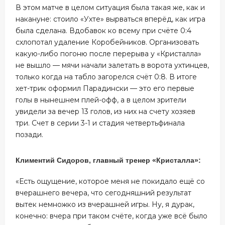
В этом матче в целом ситуация была такая же, как и
накануне: стоило «Ухте» вырваться вперёд, как игра
была сделана. Вдобавок ко всему при счёте 0:4
схлопотал удаление Коробейников. Организовать
какую-либо погоню после перерыва у «Кристалла»
не вышло — мячи начали залетать в ворота ухтинцев,
только когда на табло загорелся счёт 0:8. В итоге
хет-трик оформил Парадински — это его первые
голы в нынешнем плей-офф, а в целом зрители
увидели за вечер 13 голов, из них на счету хозяев
три. Счет в серии 3-1 и стадия четвертьфинала
позади.
Климентий Сидоров, главный тренер «Кристалла»:
«Есть ощущение, которое меня не покидало ещё со
вчерашнего вечера, что сегодняшний результат
вытек немножко из вчерашней игры. Ну, я дурак,
конечно: вчера при таком счёте, когда уже всё было