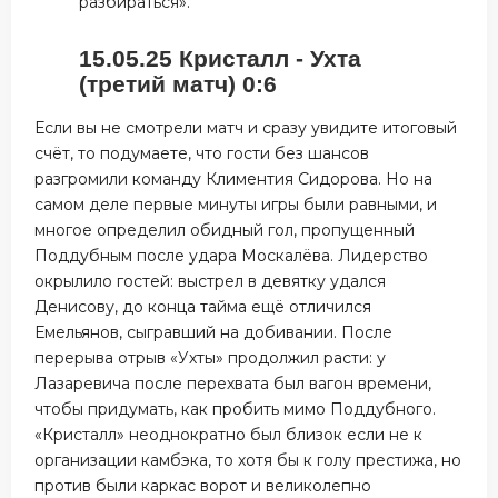
разбираться».
15.05.25 Кристалл - Ухта
(третий матч) 0:6
Если вы не смотрели матч и сразу увидите итоговый
счёт, то подумаете, что гости без шансов
разгромили команду Климентия Сидорова. Но на
самом деле первые минуты игры были равными, и
многое определил обидный гол, пропущенный
Поддубным после удара Москалёва. Лидерство
окрылило гостей: выстрел в девятку удался
Денисову, до конца тайма ещё отличился
Емельянов, сыгравший на добивании. После
перерыва отрыв «Ухты» продолжил расти: у
Лазаревича после перехвата был вагон времени,
чтобы придумать, как пробить мимо Поддубного.
«Кристалл» неоднократно был близок если не к
организации камбэка, то хотя бы к голу престижа, но
против были каркас ворот и великолепно