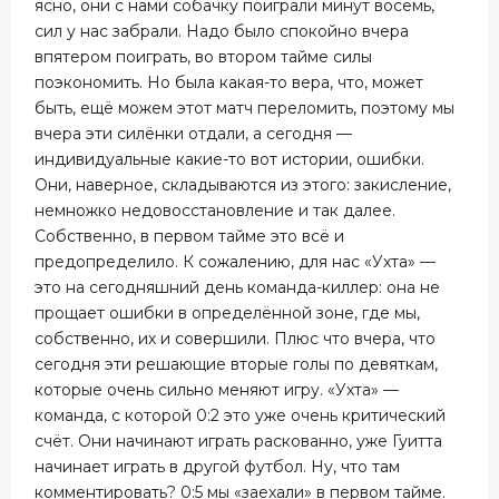
ясно, они с нами собачку поиграли минут восемь,
сил у нас забрали. Надо было спокойно вчера
впятером поиграть, во втором тайме силы
поэкономить. Но была какая-то вера, что, может
быть, ещё можем этот матч переломить, поэтому мы
вчера эти силёнки отдали, а сегодня —
индивидуальные какие-то вот истории, ошибки.
Они, наверное, складываются из этого: закисление,
немножко недовосстановление и так далее.
Собственно, в первом тайме это всё и
предопределило. К сожалению, для нас «Ухта» —
это на сегодняшний день команда-киллер: она не
прощает ошибки в определённой зоне, где мы,
собственно, их и совершили. Плюс что вчера, что
сегодня эти решающие вторые голы по девяткам,
которые очень сильно меняют игру. «Ухта» —
команда, с которой 0:2 это уже очень критический
счёт. Они начинают играть раскованно, уже Гуитта
начинает играть в другой футбол. Ну, что там
комментировать? 0:5 мы «заехали» в первом тайме.