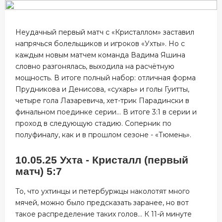
Неудачный первый матч с «Кристаллом» заставил
напрячься болельщиков и игроков «Ухты». Но с
каждым новым матчем команда Вадима Яшина
словно разгонялась, выходила на расчётную
мощность. В итоге полный набор: отличная форма
Прудникова и Денисова, «сухарь» и голы Гуитты,
четыре гола Лазаревича, хет-трик Парадински в
финальном поединке серии… В итоге 3:1 в серии и
проход в следующую стадию. Соперник по
полуфиналу, как и в прошлом сезоне - «Тюмень».
10.05.25 Ухта - Кристалл (первый
матч) 5:7
То, что ухтинцы и петербуржцы наколотят много
мячей, можно было предсказать заранее, но вот
такое распределение таких голов… К 11-й минуте