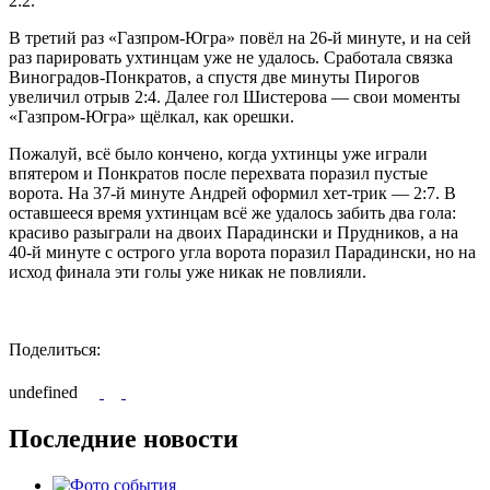
2:2.
В третий раз «Газпром-Югра» повёл на 26-й минуте, и на сей
раз парировать ухтинцам уже не удалось. Сработала связка
Виноградов-Понкратов, а спустя две минуты Пирогов
увеличил отрыв 2:4. Далее гол Шистерова — свои моменты
«Газпром-Югра» щёлкал, как орешки.
Пожалуй, всё было кончено, когда ухтинцы уже играли
впятером и Понкратов после перехвата поразил пустые
ворота. На 37-й минуте Андрей оформил хет-трик — 2:7. В
оставшееся время ухтинцам всё же удалось забить два гола:
красиво разыграли на двоих Парадински и Прудников, а на
40-й минуте с острого угла ворота поразил Парадински, но на
исход финала эти голы уже никак не повлияли.
Поделиться:
undefined
Последние новости