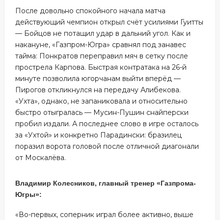
После довольно спокойного начала матча
действующий чемпион открыл счёт усилиями Гуитты
— Бойцов не потащил удар в дальний угол. Как и
накануне, «Газпром-Югра» сравнял под занавес
тайма: Понкратов переправил мяч в сетку после
прострела Карпова. Быстрая контратака на 26-й
минуте позволила югорчанам выйти вперёд —
Пирогов откликнулся на передачу Алибекова.
«Ухта», однако, не запаниковала и относительно
быстро отыгралась — Мусин-Пушин снайперски
пробил издали. А последнее слово в игре осталось
за «Ухтой» и конкретно Парадински: бразилец
поразил ворота головой после отличной диагонали
от Москалёва.
Владимир Колесников, главный тренер «Газпрома-
Югры»:
«Во-первых, соперник играл более активно, выше