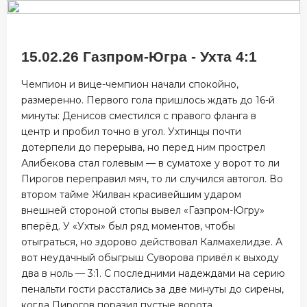
15.02.26 Газпром-Югра - Ухта 4:1
Чемпион и вице-чемпион начали спокойно,
размеренно. Первого гола пришлось ждать до 16-й
минуты: Денисов сместился с правого фланга в
центр и пробил точно в угол. Ухтинцы почти
дотерпели до перерыва, но перед ним прострел
Алибекова стал голевым — в суматохе у ворот то ли
Пирогов переправил мяч, то ли случился автогол. Во
втором тайме Жилван красивейшим ударом
внешней стороной стопы вывел «Газпром-Югру»
вперёд. У «Ухты» был ряд моментов, чтобы
отыграться, но здорово действовал Калмахелидзе. А
вот неудачный обыгрыш Суворова привёл к выходу
два в ноль — 3:1. С последними надеждами на серию
пенальти гости расстались за две минуты до сирены,
когда Пирогов поразил пустые ворота.