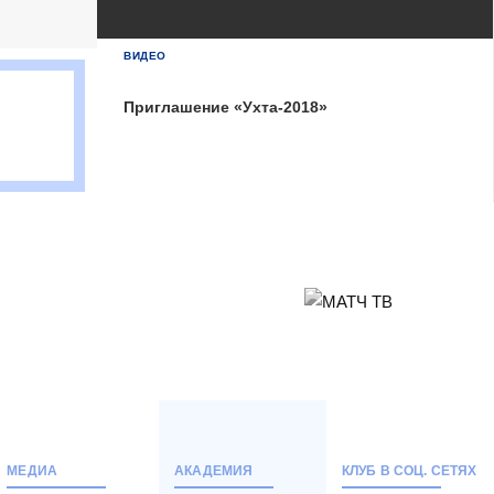
Тюмень
2
Тюмень
ВИДЕО
Ухта
6
Приглашение «Ухта-2018»
Ухта
Матч-центр
БЕТСИТИ Суперлига, Финал
04 Июня 2026 , 16:30 (МСК)
«Центральный». Тюмень
Тюмень
2
Тюмень
Ухта
6
Ухта
МЕДИА
АКАДЕМИЯ
КЛУБ В СОЦ. СЕТЯХ