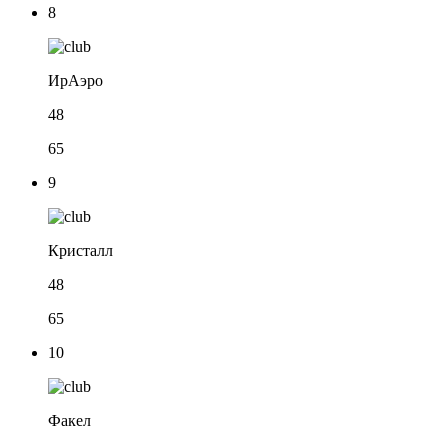
8
ИрАэро
48
65
9
Кристалл
48
65
10
Факел