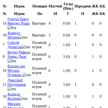
Голы
№
Игрок
Позиция
Матчей
Передачи
ЖК
КК
(Пен.)
№
Игрок
По
M
Г
П
ЖК
КК
Гуитта Тьяго
14
Мендес Роша
Вратарь
4
0 (0)
1
0
0
Кирилл
30
Вратарь
3
0 (0)
0
0
0
Щурок
Сергей
Полевой
7
4
1 (0)
1
0
0
Денисов
игрок
Бруно Рафаэл
Полевой
8
Рамос Диас
6
3 (0)
0
1
0
игрок
Владислав
Полевой
10
Мусин-
6
1 (0)
0
1
0
игрок
Пушкин
Дмитрий
Полевой
11
Прудников
4
3 (0)
1
0
0
игрок
Кирилл
Полевой
18
4
1 (0)
0
1
0
Козлов
игрок
Михаил
Полевой