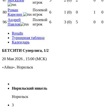
47
Москалев
5
2 (0)
2
0
0
игрок
Роман
Полевой
80
6
1 (0)
0
1
0
Карелин
игрок
Андрей
Полевой
96
6
3 (0)
5
0
0
Павлов
игрок
Results
Турнирная таблица
Календарь
БЕТСИТИ Суперлига, 1/2
20 Мая 2026 , 15:00 (МСК)
«Айка». Норильск
Норильский никель
Норильск
3