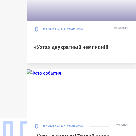
Матч-центр
08 ИЮНЯ
БАННЕРЫ НА ГЛАВНОЙ
БЕТСИТИ Суперлига, Финал
30 Мая 2026
УСК «Ухта». Ухта
«Ухта» двукратный чемпион!!!
Ухта
5
Ухта
Тюмень
1
Тюмень
Матч-центр
БЕТСИТИ Суперлига, Финал
22 МАЯ
БАННЕРЫ НА ГЛАВНОЙ
03 Июня 2026 , 17:00 (МСК)
«Центральный». Тюмень