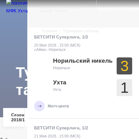
Ухта
МИНИ-ФУТБОЛЬНЫЙ
ИНФОЦЕНТР
КЛУБ
К
КЛУБ "УХТА"
Главная
/
Турнирная таблица
БЕТСИТИ Суперлига, 1/2
20 Мая 2026 , 15:00 (МСК)
«Айка». Норильск
Норильский никель
3
Турнирная
Норильск
Ухта
1
таблица
Ухта
Матч-центр
Сезон
Резервный
2018/19
состав
БЕТСИТИ Суперлига, 1/2
21 Мая 2026 , 15:00 (МСК)