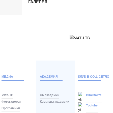
ГАЛЕРЕЯ
Тюмень
2
Тюмень
Ухта
6
Ухта
Матч-центр
БЕТСИТИ Суперлига, Финал
04 Июня 2026 , 16:30 (МСК)
«Центральный». Тюмень
МЕДИА
АКАДЕМИЯ
КЛУБ В СОЦ. СЕТЯХ
Тюмень
2
Тюмень
Ухта-ТВ
Об академии
ВКонтакте
Ухта
6
Фотогалерея
Команды академии
Ухта
Youtube
Программки