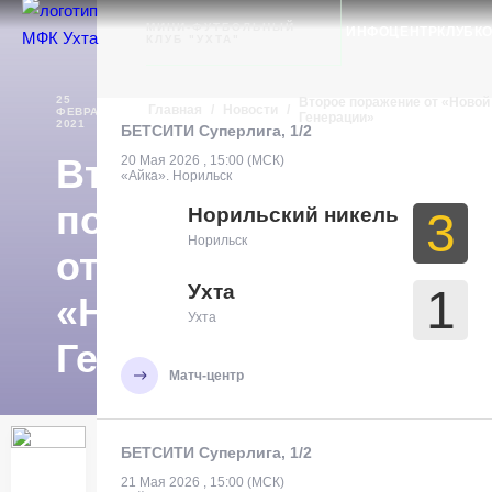
Ухта
МИНИ-ФУТБОЛЬНЫЙ
ИНФОЦЕНТР
КЛУБ
К
КЛУБ "УХТА"
25
Второе поражение от «Новой
Главная
/
Новости
/
ФЕВРАЛЯ
НОВОСТИ
Генерации»
2021
БЕТСИТИ Суперлига, 1/2
Второе
20 Мая 2026 , 15:00 (МСК)
«Айка». Норильск
поражение
Норильский никель
3
Норильск
от
Ухта
1
«Новой
Ухта
Генерации»
Матч-центр
БЕТСИТИ Суперлига, 1/2
21 Мая 2026 , 15:00 (МСК)