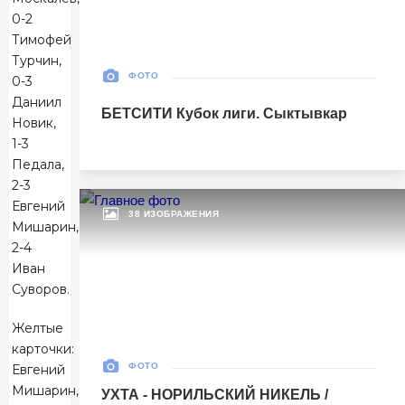
0-2
Матч-центр
Тимофей
Турчин,
ФОТО
0-3
БЕТСИТИ Суперлига, Финал
Даниил
БЕТСИТИ Кубок лиги. Сыктывкар
30 Мая 2026
Новик,
УСК «Ухта». Ухта
1-3
Ухта
5
Педала,
Ухта
2-3
Евгений
38 ИЗОБРАЖЕНИЯ
Тюмень
1
Мишарин,
2-4
Тюмень
Иван
Суворов.
Матч-центр
Желтые
карточки:
БЕТСИТИ Суперлига, Финал
ФОТО
Евгений
03 Июня 2026 , 17:00 (МСК)
Мишарин,
УХТА - НОРИЛЬСКИЙ НИКЕЛЬ /
«Центральный». Тюмень