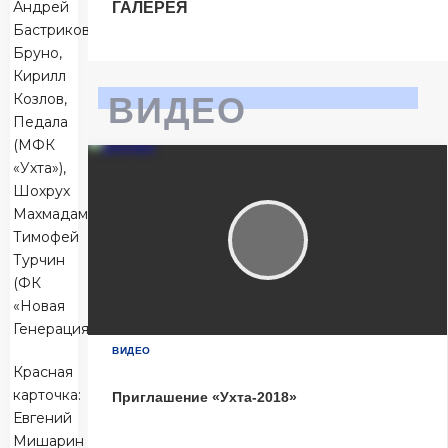
Андрей
ГАЛЕРЕЯ
Тюмень
2
Бастриков,
Тюмень
Бруно,
Кирилл
Ухта
6
Козлов,
ВИДЕО
Ухта
Педала
(МФК
«Ухта»),
Матч-центр
Шохрух
Махмадаминов,
Тимофей
БЕТСИТИ Суперлига, Финал
Турчин
04 Июня 2026 , 16:30 (МСК)
(ФК
«Центральный». Тюмень
«Новая
Тюмень
2
Генерация»).
Тюмень
ВИДЕО
Красная
Ухта
6
карточка:
Приглашение «Ухта-2018»
Ухта
Евгений
Мишарин