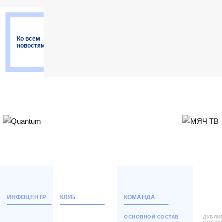
«Норильский
никель».
Ко всем
новостям
ИНФОЦЕНТР
КЛУБ
КОМАНДА
ОСНОВНОЙ СОСТАВ
ДУБЛ