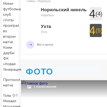
«Айка». Норильск
Мини-
футбольный
Норильский никель
4
(4)
клуб
Норильск
«Ухта»
проиграл
Ухта
4
(5)
во
Ухта
втором
матче
Матч-центр
Коми
дерби
ФК
БЕТСИТИ Суперлига, Финал
«Новая
29 Мая 2026 , 19:30 (МСК)
ФОТО
Генерация».
УСК «Ухта». Ухта
Ухта
7
Протокол
матча:
Ухта
0 ИЗОБРАЖЕНИЯ
Голы: 0-1
Тюмень
3
Михаил
Тюмень
Москалев,