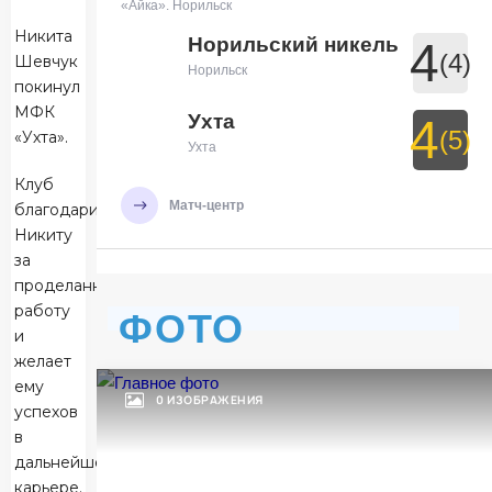
«Айка». Норильск
Никита
Норильский никель
4
(4)
Шевчук
Норильск
покинул
МФК
Ухта
4
(5)
«Ухта».
Ухта
Клуб
Матч-центр
благодарит
Никиту
за
БЕТСИТИ Суперлига, Финал
проделанную
работу
29 Мая 2026 , 19:30 (МСК)
ФОТО
УСК «Ухта». Ухта
и
желает
Ухта
7
ему
Ухта
0 ИЗОБРАЖЕНИЯ
успехов
в
Тюмень
3
дальнейшей
Тюмень
карьере.