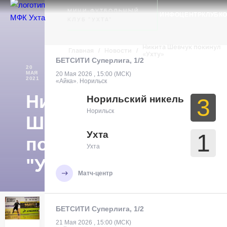
Ухта
МИНИ-ФУТБОЛЬНЫЙ
ИНФОЦЕНТР
КЛУБ
К
КЛУБ "УХТА"
Никита Шевчук покинул
Главная
/
Новости
/
«Ухту»
БЕТСИТИ Суперлига, 1/2
20
ТРАНСФЕРЫ
МАЯ
20 Мая 2026 , 15:00 (МСК)
2021
«Айка». Норильск
Никита
Норильский никель
3
Норильск
Шевчук
Ухта
1
покинул
Ухта
"Ухту"
Матч-центр
БЕТСИТИ Суперлига, 1/2
21 Мая 2026 , 15:00 (МСК)