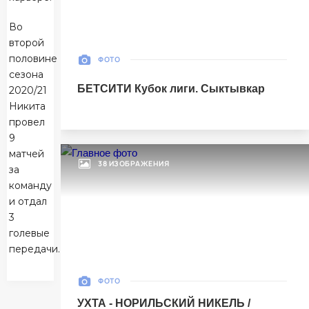
Матч-центр
Во
второй
половине
ФОТО
БЕТСИТИ Суперлига, Финал
сезона
БЕТСИТИ Кубок лиги. Сыктывкар
30 Мая 2026
2020/21
УСК «Ухта». Ухта
Никита
Ухта
провел
5
9
Ухта
матчей
38 ИЗОБРАЖЕНИЯ
за
Тюмень
1
команду
Тюмень
и отдал
3
Матч-центр
голевые
передачи.
БЕТСИТИ Суперлига, Финал
ФОТО
03 Июня 2026 , 17:00 (МСК)
«Центральный». Тюмень
УХТА - НОРИЛЬСКИЙ НИКЕЛЬ /