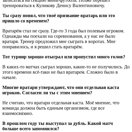
записаться на секцию мини-футбола. Позже перешёл
тренироваться к Куликову Денису Валентиновичу.
Ты сразу понял, что твоё призвание вратарь или это
пришло со временем?
Вратарём стал не сразу. Где-то 3 года был полевым игроком.
Однажды мы поехали на соревнования, а у нас не было
вратаря. Тренер предложил мне сыграть в воротах. Мне
понравилось, и я решил стать вратарём.
Тот турнир хорошо отыграл или пропустил много голов?
В каких-то матчах сыграл хорошо, какие-то не получились. До
этого времени всё-таки не был вратарем. Сложно было в
начале.
Многие вратари утверждают, что они отдельная каста
игроков. Согласен ли ты с этим мнением?
Не считаю, что вратари отдельная каста. Моё мнение, что
команда должна быть единым организмом, где все
взаимосвязано.
В прошлом году ты выступал за дубль. Какой матч
больше всего запомнился?