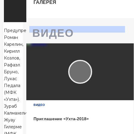
ГАЛЕРЕЯ
Тюмень
2
Тюмень
Ухта
6
ВИДЕО
Предупреждения:
Ухта
Роман
Карелин,
Кирилл
Матч-центр
Козлов,
Рафаэл
Бруно,
БЕТСИТИ Суперлига, Финал
Лукас
04 Июня 2026 , 16:30 (МСК)
«Центральный». Тюмень
Педала
(МФК
Тюмень
2
«Ухта»).
Тюмень
ВИДЕО
Зураб
Калмахелидзе,
Ухта
6
Приглашение «Ухта-2018»
Жуау
Ухта
Гилерме
(МФК