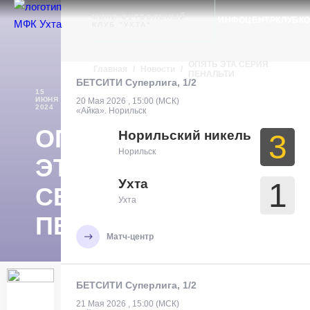
Ухта
МИНИ-ФУТБОЛЬНЫЙ
ИНФОЦЕНТР
КЛУБ
К
КЛУБ "УХТА"
ОПЯТЬ ЭТА СЕРИЯ
Главная
/
Новости
/
ПЕНАЛЬТИ
БЕТСИТИ Суперлига, 1/2
15
ИЮНЯ
НОВОСТИ
20 Мая 2026 , 15:00 (МСК)
2024
«Айка». Норильск
ОПЯТЬ
Норильский никель
3
Норильск
ЭТА
Ухта
1
СЕРИЯ
Ухта
ПЕНАЛЬТИ
Матч-центр
БЕТСИТИ Суперлига, 1/2
21 Мая 2026 , 15:00 (МСК)