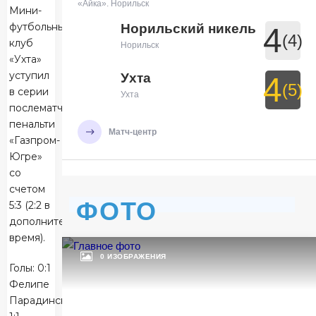
«Айка». Норильск
Мини-
футбольный
Норильский никель
4
(4)
клуб
Норильск
«Ухта»
уступил
Ухта
4
(5)
в серии
Ухта
послематчевых
пенальти
Матч-центр
«Газпром-
Югре»
со
БЕТСИТИ Суперлига, Финал
счетом
29 Мая 2026 , 19:30 (МСК)
ФОТО
5:3 (2:2 в
УСК «Ухта». Ухта
дополнительное
Ухта
7
время).
Ухта
0 ИЗОБРАЖЕНИЯ
Голы: 0:1
Тюмень
Фелипе
3
Парадински,
Тюмень