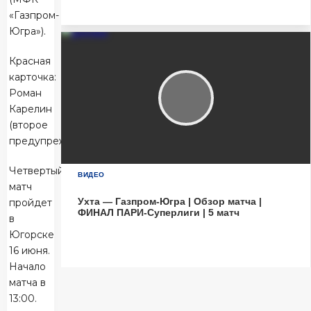
Матч-центр
«Газпром-
Югра»).
Красная
карточка:
Роман
Карелин
(второе
предупреждение).
Четвертый
ВИДЕО
матч
Ухта — Газпром-Югра | Обзор матча |
пройдет
ФИНАЛ ПАРИ-Суперлиги | 5 матч
в
Югорске
16 июня.
Начало
матча в
13:00.