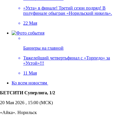
«Ухта» в финале! Третий сезон подряд! В
полуфинале обыгран «Норильский никель».
22 Мая
Баннеры на главной
Тяжелейший четвертьфинал с «Торпедо» за
«Ухтой»!!!
11 Мая
Ко всем новостям
БЕТСИТИ Суперлига, 1/2
20 Мая 2026 , 15:00 (МСК)
«Айка». Норильск