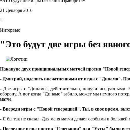
«Это будут две игры без явного фаворита»
21 Декабря 2016
Интервью
"Это будут две игры без явно
Накануне двух принципиальных матчей против "Новой гене
- Дмитрий, поделись впечатлениями от игры с "Динамо". П
- Две игры с "Динамо", действительно, получились разными. Н
оборону. А вот когда "Динамо" забило, может мы немного потеря
матче.
- Впереди игры с "Новой генерацией". Ты, в свое время, вы
- Я бы так не сказал. Для меня матчи делает особыми в большей
- Последние игры против "Генерации" для "Ухты" были вес