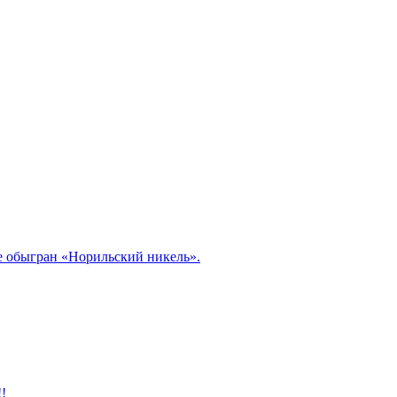
ле обыгран «Норильский никель».
!