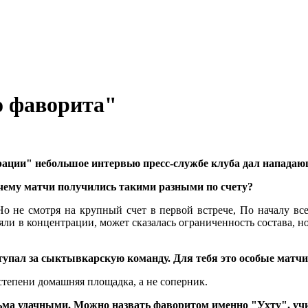
го фаворита"
рации" небольшое интервью пресс-службе клуба дал напад
очему матчи получились такими разными по счету?
о не смотря на крупный счет в первой встрече, По началу все
ли в концентрации, может сказалась ограниченность состава, но 
ступал за сыктывкарскую команду. Для тебя это особые матч
 степени домашняя площадка, а не соперник.
ьма удачными. Можно назвать фаворитом именно "Ухту", уч