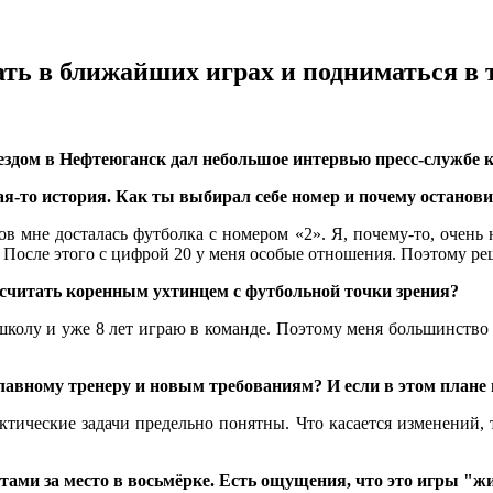
ть в ближайших играх и подниматься в 
дом в Нефтеюганск дал небольшое интервью пресс-службе 
кая-то история. Как ты выбирал себе номер и почему останов
ов мне досталась футболка с номером «2». Я, почему-то, очень
. После этого с цифрой 20 у меня особые отношения. Поэтому реш
я считать коренным ухтинцем с футбольной точки зрения?
т школу и уже 8 лет играю в команде. Поэтому меня большинство 
главному тренеру и новым требованиям? И если в этом план
тактические задачи предельно понятны. Что касается изменений,
тами за место в восьмёрке. Есть ощущения, что это игры "ж