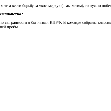
 хотим вести борьбу за «восьмерку» (а мы хотим), то нужно поб
 чемпионство?
ву, по сыгранности я бы назвал КПРФ. В команде собраны класс
шей пробы.