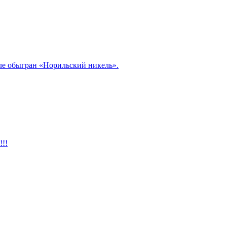
але обыгран «Норильский никель».
!!