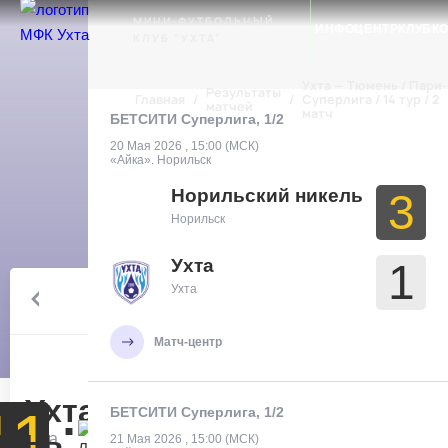
Ухта
МИНИ-ФУТБОЛЬНЫЙ
ИНФОЦЕНТР
КЛУБ
К
КЛУБ "УХТА"
Ухта — Тюмень / Пари-
Результаты
Главная
/
/
Суперлига / 14 тур / 2
матчей
матч
БЕТСИТИ Суперлига, 1/2
20 Мая 2026 , 15:00 (МСК)
«Айка». Норильск
Норильский никель
3
Норильск
Ухта
1
БЕТСИТИ
Ухта
15 ТУР
Суперлига,
17.03
14 тур
Матч-центр
Ухта
11
:
1
БЕТСИТИ Суперлига, 1/2
ень
Ухта
21 Мая 2026 , 15:00 (МСК)