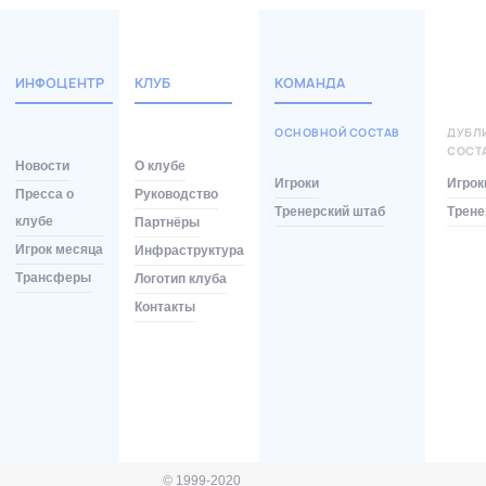
ИНФОЦЕНТР
КЛУБ
КОМАНДА
ОСНОВНОЙ СОСТАВ
ДУБЛ
СОСТ
Новости
О клубе
Игроки
Игрок
Пресса о
Руководство
Тренерский штаб
Трене
клубе
Партнёры
Игрок месяца
Инфраструктура
Трансферы
Логотип клуба
Контакты
© 1999-2020