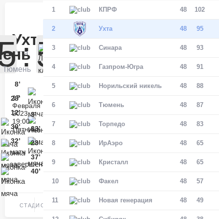
1
КПРФ
48
102
Матч-центр
2
Ухта
48
95
Ухта
5
:
5
3
Синара
48
93
ень
БЕТСИТИ Суперлига, Финал
Ухта
30 Мая 2026
4
Газпром-Югра
48
91
Тюмень
УСК «Ухта». Ухта
8’
Владислав Мусин-Пушкин
5
Ухта
Норильский никель
48
88
5
17
28’
Ухта
6
Тюмень
48
87
Февраля
12’
Михаил Москалев
2023,
3’
Тюмень
1
19:00
7
Торпедо
48
83
30’
33’
Пятница
Тюмень
32’
Антон Рубцов
23’
8
ИрАэро
48
65
матч
37’
Матч-центр
9
Кристалл
48
65
завершен
40’
10
Факел
48
57
БЕТСИТИ Суперлига, Финал
УСК
11
Новая генерация
48
49
«Ухта».
СТАДИОН
03 Июня 2026 , 17:00 (МСК)
Ухта
«Центральный». Тюмень