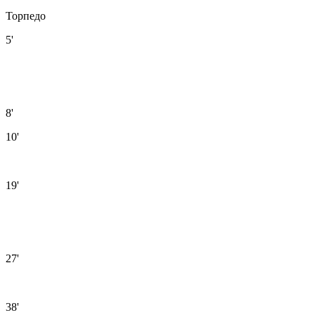
Торпедо
5'
8'
10'
19'
27'
38'