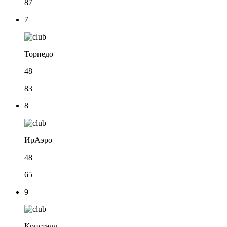
87
7
Торпедо
48
83
8
ИрАэро
48
65
9
Кристалл