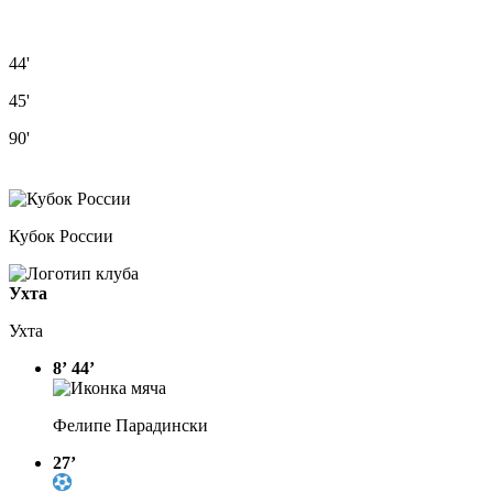
44'
45'
90'
Кубок России
Ухта
Ухта
8’
44’
Фелипе Парадински
27’