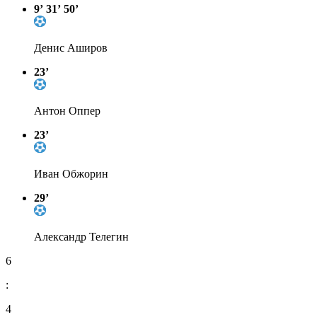
9’
31’
50’
Денис Аширов
23’
Антон Оппер
23’
Иван Обжорин
29’
Александр Телегин
6
:
4