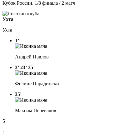
Кубок России, 1/8 финала / 2 матч
Ухта
Ухта
1’
Андрей Павлов
3’
23’
35’
Фелипе Парадински
35’
Максим Перевалов
5
: