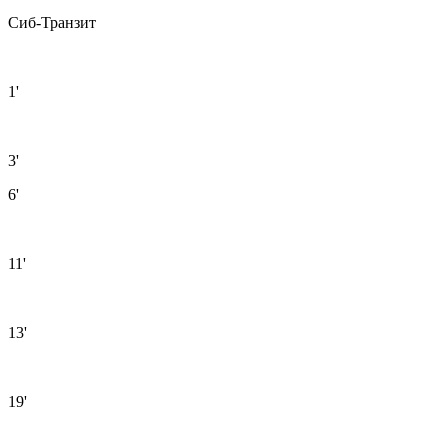
Сиб-Транзит
1'
3'
6'
11'
13'
19'