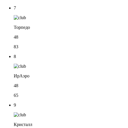
7
Торпедо
48
83
8
ИрАэро
48
65
9
Кристалл