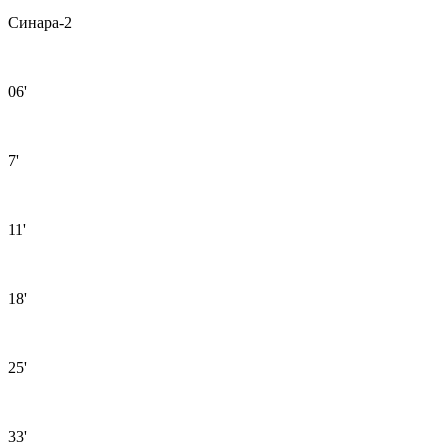
Синара-2
06'
7'
11'
18'
25'
33'